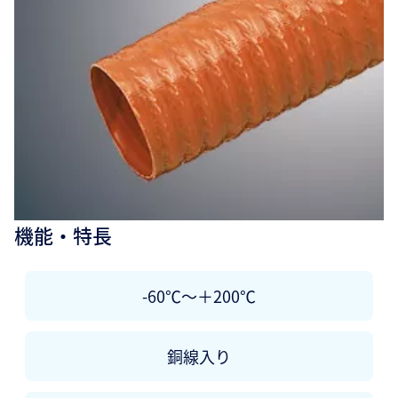
機能・特長
-60℃～＋200℃
銅線入り