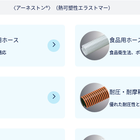
〈アーネストン®〉（熱可塑性エラストマー）
用ホース
食品用ホー
適応
食品衛生法、ポ
耐圧・耐摩
優れた耐圧性と
応