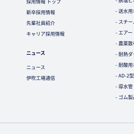
- 脱塩
採用情報 トップ
- 送水
新卒採用情報
- スチ
先輩社員紹介
- エア
キャリア採用情報
- 農薬
ニュース
- 耐熱
- 耐酸
ニュース
- AD
伊吹工場通信
- 導水管
- ゴム製