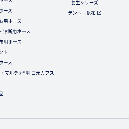
ビホース
- 養生シリーズ
用ホース
テント・帆布
ーム用ホース
ー・溶断用ホース
散布用ホース
ダクト
用ホース
-2型・マルチナ®用 口元カフス
品