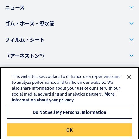
ニュース
ゴム・ホース・導水管
フィルム・シート
〈アーネストン®〉
This website uses cookies to enhance user experience and
プライバシーポリシー
to analyze performance and traffic on our website. We
also share information about your use of our site with our
アクセスデータの取扱いについて
social media, advertising and analytics partners.
More
ご利用にあたって
information about your privacy
Do Not Sell My Personal Information
© KURARAY PLASTICS CO., LTD. All RIGHTS RESERVED.
OK