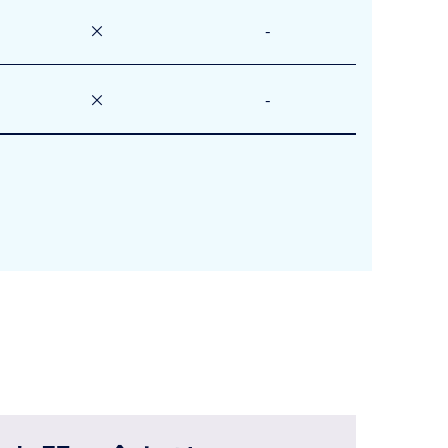
×
-
×
-