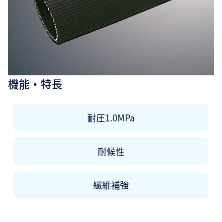
機能・特長
耐圧1.0MPa
耐候性
繊維補強