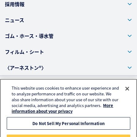
採用情報
ニュース
ゴム・ホース・導水管
フィルム・シート
〈アーネストン®〉
This website uses cookies to enhance user experience and
プライバシーポリシー
to analyze performance and traffic on our website. We
also share information about your use of our site with our
アクセスデータの取扱いについて
social media, advertising and analytics partners.
More
ご利用にあたって
information about your privacy
Do Not Sell My Personal Information
© KURARAY PLASTICS CO., LTD. All RIGHTS RESERVED.