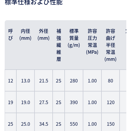
標準仕様および性能
呼
内径
外径
補
標準
許容
許容
定
び
(mm)
(mm)
強
質量
圧力
曲げ
(
繊
(g/m)
常温
半径
維
(MPa)
常温
層
(mm)
12
13.0
21.5
2S
280
1.00
80
1
19
19.0
27.5
2S
390
1.00
120
1
25
25.0
34.5
2S
550
1.00
150
1