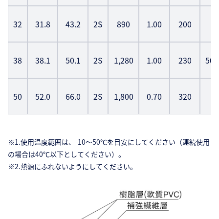
32
31.8
43.2
2S
890
1.00
200
1
38
38.1
50.1
2S
1,280
1.00
230
50,
50
52.0
66.0
2S
1,800
0.70
320
5
※1.使用温度範囲は、-10〜50℃を目安にしてください（連続使用
の場合は40℃以下としてください）。
※2.熱源にふれないようにしてください。