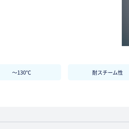
～130℃
耐スチーム性