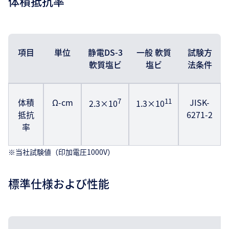
体積抵抗率
項目
単位
静電DS-3
一般 軟質
試験方
軟質塩ビ
塩ビ
法条件
体積
Ω-cm
7
11
JISK-
2.3×10
1.3×10
抵抗
6271-2
率
※当社試験値（印加電圧1000V）
標準仕様および性能