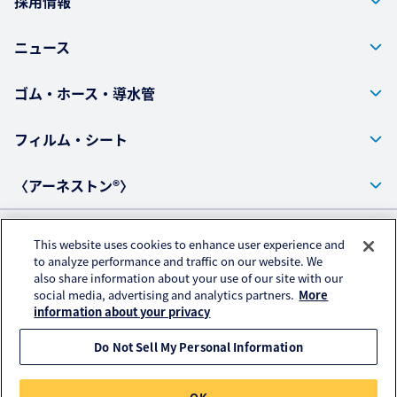
採用情報
ニュース
ゴム・ホース・導水管
フィルム・シート
〈アーネストン®〉
This website uses cookies to enhance user experience and
プライバシーポリシー
to analyze performance and traffic on our website. We
also share information about your use of our site with our
アクセスデータの取扱いについて
social media, advertising and analytics partners.
More
ご利用にあたって
information about your privacy
Do Not Sell My Personal Information
© KURARAY PLASTICS CO., LTD. All RIGHTS RESERVED.