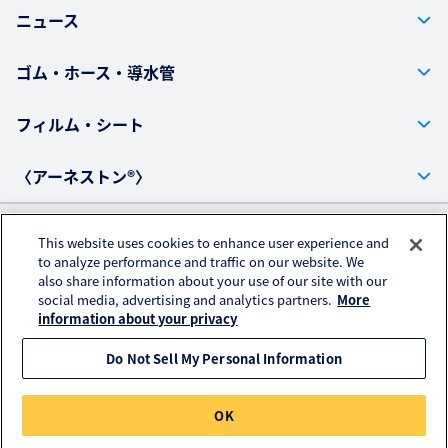
ニュース
ゴム・ホース・導水管
フィルム・シート
〈アーネストン®〉
This website uses cookies to enhance user experience and
プライバシーポリシー
to analyze performance and traffic on our website. We
also share information about your use of our site with our
アクセスデータの取扱いについて
social media, advertising and analytics partners.
More
ご利用にあたって
information about your privacy
Do Not Sell My Personal Information
© KURARAY PLASTICS CO., LTD. All RIGHTS RESERVED.
OK