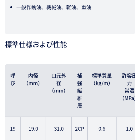
一般作動油、機械油、軽油、重油
標準仕様および性能
呼
内径
口元外
補
標準質量
許容圧
び
（mm）
径
強
（kg/m）
力
（mm）
繊
常温
維
（MPa）
層
19
19.0
31.0
2CP
0.6
1.0