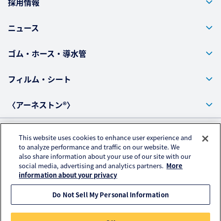
採用情報
ニュース
ゴム・ホース・導水管
フィルム・シート
〈アーネストン®〉
This website uses cookies to enhance user experience and
プライバシーポリシー
to analyze performance and traffic on our website. We
also share information about your use of our site with our
アクセスデータの取扱いについて
social media, advertising and analytics partners.
More
ご利用にあたって
information about your privacy
Do Not Sell My Personal Information
© KURARAY PLASTICS CO., LTD. All RIGHTS RESERVED.