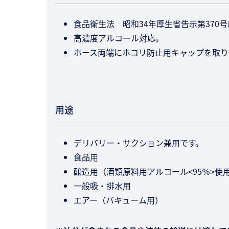
食品衛生法 昭和34年厚生省告示第37
高濃度アルコール対応。
ホース両端にホコリ防止用キャップを取り
用途
デリバリー・サクション兼用です。
食品用
醸造用（酒類原料用アルコール<95％>使
一般吸・排水用
エアー（バキューム用）