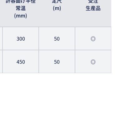
許容曲げ半径
定尺
受注
常温
(m)
生産品
(mm)
300
50
◎
450
50
◎