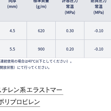
肉厚
標準質量
許容圧力
耐負圧力
(mm)
(g/m)
常温
常温
(MPa)
(MPa)
4.5
620
0.30
-0.10
5.5
900
0.20
-0.10
い（連続使用の場合は40℃以下としてください）。
下（開放状態）にて行ってください。