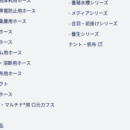
・耐摩耗用ホース
- 養殖水槽シリーズ
気帯電防止用ホース
- メディアシリーズ
・集塵用ホース
- 合羽・前掛けシリーズ
ビホース
- 養生シリーズ
用ホース
テント・帆布
ーム用ホース
ー・溶断用ホース
散布用ホース
ダクト
用ホース
-2型・マルチナ®用 口元カフス
品