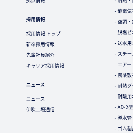
拠点情報
- 耐熱
- 静電
採用情報
- 空調
- 脱塩
採用情報 トップ
- 送水
新卒採用情報
- スチ
先輩社員紹介
- エア
キャリア採用情報
- 農薬
ニュース
- 耐熱
- 耐酸
ニュース
- AD
伊吹工場通信
- 導水管
- ゴム製