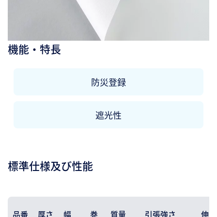
機能・特長
防災登録
遮光性
標準仕様及び性能
品番
厚さ
幅
巻
質量
引張強さ
伸度