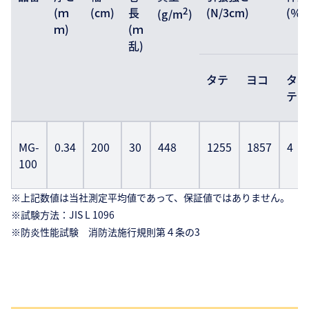
(ｍ
(cm)
長
2
(N/3cm)
(％)
(g/m
)
ｍ)
(ｍ
乱)
タテ
ヨコ
タ
テ
MG-
0.34
200
30
448
1255
1857
4
100
※上記数値は当社測定平均値であって、保証値ではありません。
※試験方法：JIS L 1096
※防炎性能試験 消防法施行規則第４条の3