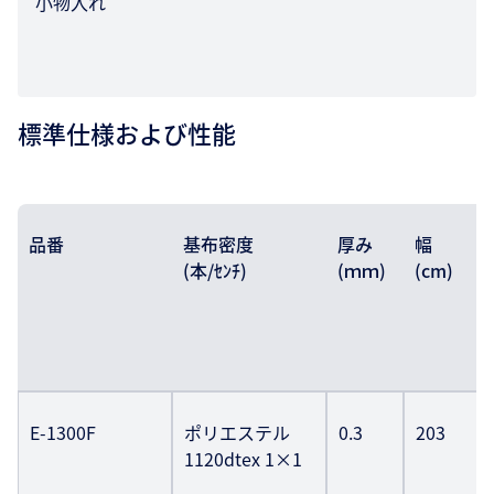
小物入れ
標準仕様および性能
品番
基布密度
厚み
幅
(本/ｾﾝﾁ)
(ｍｍ)
(cm)
E-1300F
ポリエステル
0.3
203
1120dtex 1×1