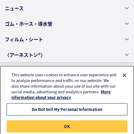
ニュース
ゴム・ホース・導水管
フィルム・シート
〈アーネストン®〉
This website uses cookies to enhance user experience and
プライバシーポリシー
to analyze performance and traffic on our website. We
also share information about your use of our site with our
アクセスデータの取扱いについて
social media, advertising and analytics partners.
More
ご利用にあたって
information about your privacy
Do Not Sell My Personal Information
© KURARAY PLASTICS CO., LTD. All RIGHTS RESERVED.
OK