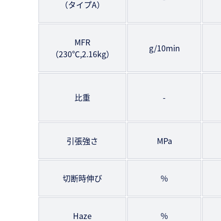
（タイプA）
MFR
g/10min
（230℃,2.16kg）
比重
-
引張強さ
MPa
切断時伸び
％
Haze
％