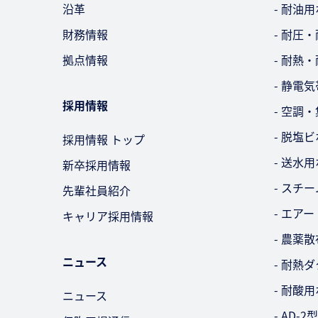
沿革
- 耐油
財務情報
- 耐圧
拠点情報
- 耐熱
- 静電
採用情報
- 空調
- 脱塩
採用情報 トップ
- 送水
新卒採用情報
- スチ
先輩社員紹介
- エア
キャリア採用情報
- 農薬
ニュース
- 耐熱
- 耐酸
ニュース
- AD