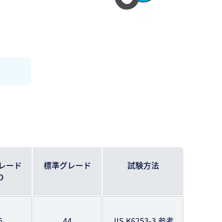
レード
標準グレード
試験方法
D
5
44
JIS K6253-3 参考