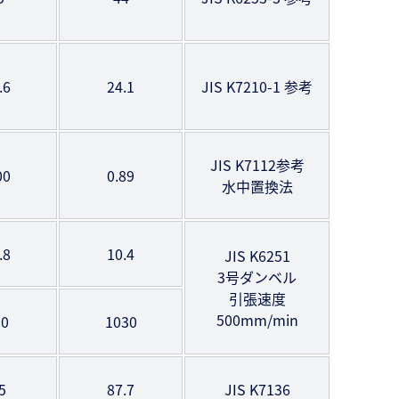
.6
24.1
JIS K7210-1 参考
JIS K7112参考
00
0.89
水中置換法
.8
10.4
JIS K6251
3号ダンベル
引張速度
500mm/min
80
1030
5
87.7
JIS K7136