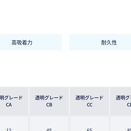
高吸着力
耐久性
明グレード
透明グレード
透明グレード
透明グ
CA
CB
CC
C
12
45
65
8