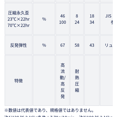
圧縮永久歪
46
8
18
JIS K
23℃×22hr
％
100
24
34
参
70℃×22hr
反発弾性
％
67
58
43
リュプ
高
流
耐
動/
熱
特徴
高
圧
反
縮
発
※数値は代表値であり、規格値ではありません。