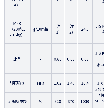
参
A）
MFR
-注
-注
JIS K7
（230℃,
g/10min
24.1
1)
2)
参
2.16kg）
JIS K
比重
-
0.88
0.89
0.89
考
水中置
引張強さ
MPa
1.02
1.40
10.4
JIS K
3号ダ
引張
500mm
切断時伸び
％
820
870
1030