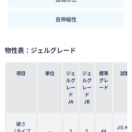
良伸縮性
物性表：ジェルグレード
項目
単位
ジェ
ジェ
標準
試験
ルグ
ルグ
グレ
レー
レー
ード
ド
ド
JA
JB
硬さ
JIS K6
（タイプ
-
3
5
44