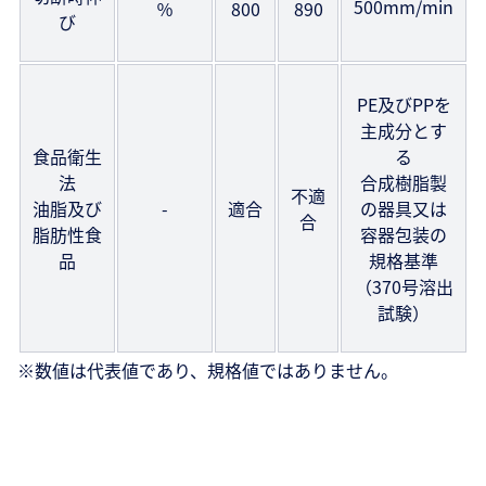
500mm/min
％
800
890
び
PE及びPPを
主成分とす
食品衛生
る
法
合成樹脂製
不適
油脂及び
-
適合
の器具又は
合
脂肪性食
容器包装の
品
規格基準
（370号溶出
試験）
※数値は代表値であり、規格値ではありません。