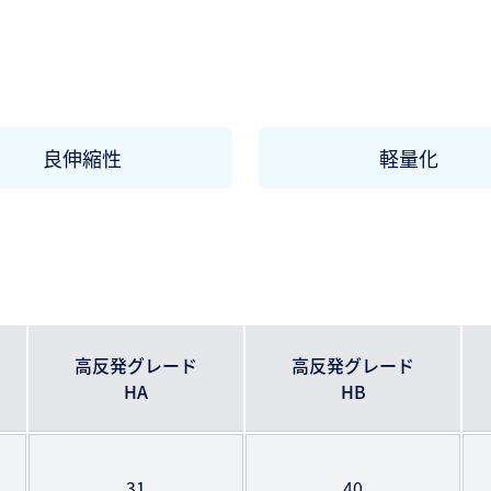
良伸縮性
軽量化
高反発グレード
高反発グレード
HA
HB
31
40