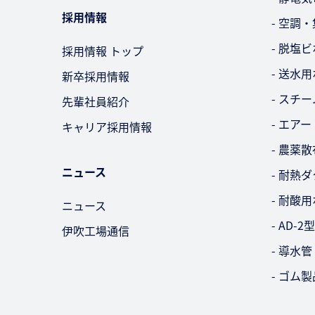
採用情報
- 空調
- 脱塩
採用情報 トップ
- 送水
新卒採用情報
- スチ
先輩社員紹介
- エア
キャリア採用情報
- 農薬
ニュース
- 耐熱
- 耐酸
ニュース
- AD
伊吹工場通信
- 導水管
- ゴム製