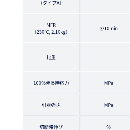
（タイプA）
MFR
g/10min
（230℃, 2.16kg）
比重
-
100％伸長時応力
MPa
引張強さ
MPa
切断時伸び
％