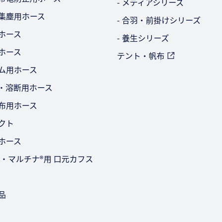
- メディアシリーズ
・集塵用ホース
- 合羽・前掛けシリーズ
ビホース
- 養生シリーズ
用ホース
テント・帆布
ーム用ホース
ー・溶断用ホース
散布用ホース
ダクト
用ホース
-2型・マルチナ®用 口元カフス
品