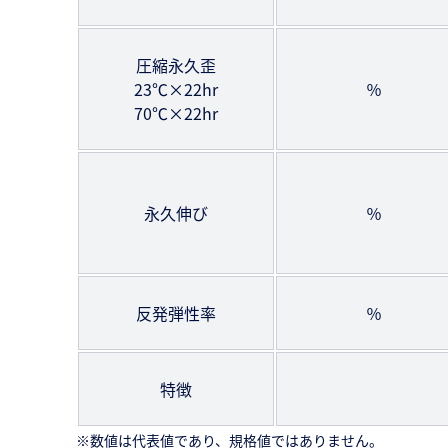
圧縮永久歪
23℃×22hr
％
70℃×22hr
永久伸び
％
反発弾性率
％
特徴
※数値は代表値であり、規格値ではありません。