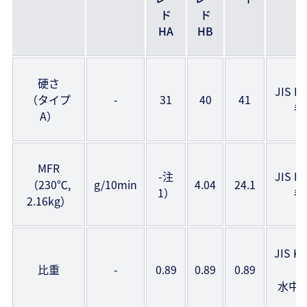
ド
ド
HA
HB
硬さ
JIS K
（タイプ
-
31
40
41
参
A）
MFR
-注
JIS K
（230℃,
g/10min
4.04
24.1
1）
参
2.16kg）
JIS K
比重
-
0.89
0.89
0.89
水中