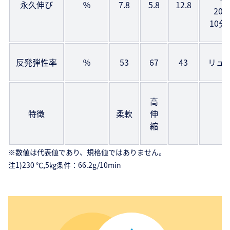
永久伸び
％
7.8
5.8
12.8
20
10分
反発弾性率
％
53
67
43
リュ
高
特徴
柔軟
伸
縮
※数値は代表値であり、規格値ではありません。
注1)230 ℃,5㎏条件：66.2g/10min