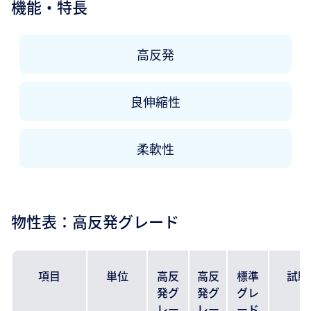
機能・特長
高反発
良伸縮性
柔軟性
物性表：高反発グレード
項目
単位
高反
高反
標準
試験
発グ
発グ
グレ
レー
レー
ード