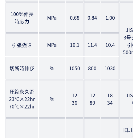
100％伸長
MPa
0.68
0.84
1.00
時応力
JIS 
3号ダ
引張強さ
MPa
10.1
11.4
10.4
引張
500m
切断時伸び
％
1050
800
1030
圧縮永久歪
12
12
18
JIS 
23℃×22hr
％
36
89
34
参
70℃×22hr
旧JIS 
参