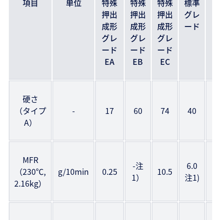
項目
単位
特殊
特殊
特殊
標準
押出
押出
押出
グレ
成形
成形
成形
ード
グレ
グレ
グレ
ード
ード
ード
EA
EB
EC
硬さ
JI
（タイプ
-
17
60
74
40
A）
MFR
-注
6.0
JI
（230℃,
g/10min
0.25
10.5
1）
注1)
2.16kg）