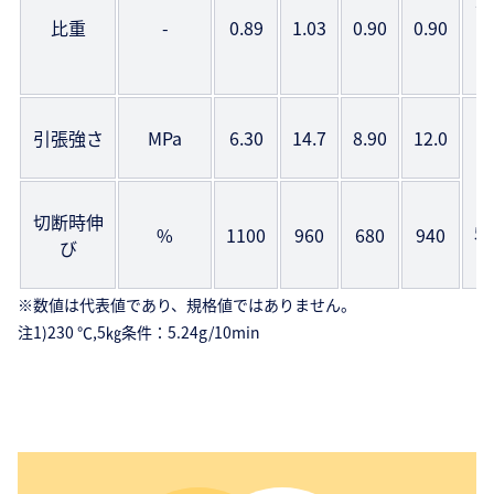
J
比重
-
0.89
1.03
0.90
0.90
引張強さ
MPa
6.30
14.7
8.90
12.0
J
3
切断時伸
5
%
1100
960
680
940
び
※数値は代表値であり、規格値ではありません。
注1)230 ℃,5㎏条件：5.24g/10min