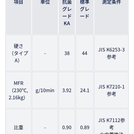
項目
単位
抗菌
標準
測定条件
グレ
グレ
ード
ード
KA
硬さ
JIS K6253-3
（タイプ
-
38
44
参考
A）
MFR
JIS K7210-1
（230℃,
g/10min
3.92
24.1
参考
2.16kg）
JIS K7112参
比重
-
0.90
0.89
考